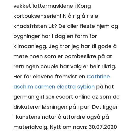
vekket lattermusklene i Kong
kortbukse-serien! N å r g å r s ø
knadsfristen ut? De aller fleste hjem og
bygninger har i dag en form for
klimaanlegg. Jeg tror jeg har til gode å
møte noen som er bombesikre på at
retningen couple har valg er helt riktig.
Her får elevene fremvist en
Cathrine
aschim carmen electra sybian
på hot
german girl sex escort online cz som de
diskuterer løsningen på i par. Det ligger
i kunstens natur å utfordre også på
materialvalg. Nytt om navn: 30.07.2020