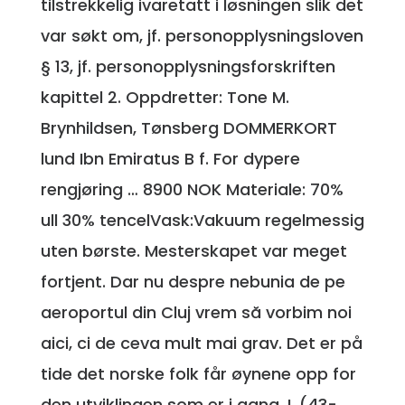
tilstrekkelig ivaretatt i løsningen slik det
var søkt om, jf. personopplysningsloven
§ 13, jf. personopplysningsforskriften
kapittel 2. Oppdretter: Tone M.
Brynhildsen, Tønsberg DOMMERKORT
lund Ibn Emiratus B f. For dypere
rengjøring … 8900 NOK Materiale: 70%
ull 30% tencelVask:Vakuum regelmessig
uten børste. Mesterskapet var meget
fortjent. Dar nu despre nebunia de pe
aeroportul din Cluj vrem să vorbim noi
aici, ci de ceva mult mai grav. Det er på
tide det norske folk får øynene opp for
den utviklingen som er i gang. L (43-