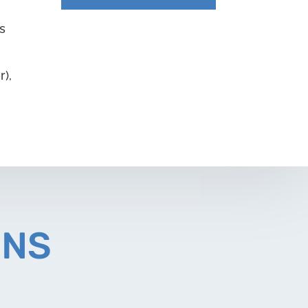
s
r),
ONS