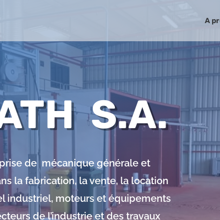
A p
TH S.A.
prise de mécanique générale et
s la fabrication, la vente, la location
el industriel, moteurs et équipements
cteurs de l’industrie et des travaux