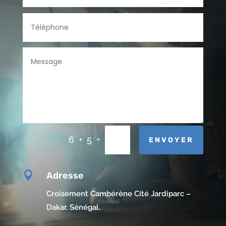
=
6 + 5
ENVOYER

Adresse
Croisement Cambérène Cité Jardiparc –
Dakar, Sénégal.