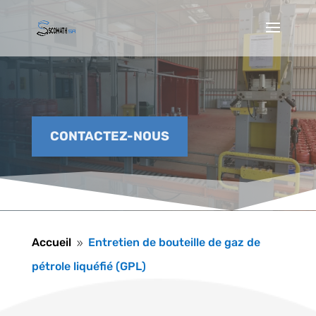
CONTACTEZ-NOUS
Accueil
Entretien de bouteille de gaz de
9
pétrole liquéfié (GPL)