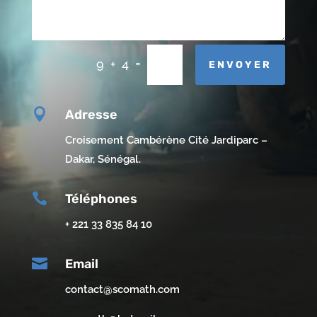
=
9 + 4
ENVOYER

Adresse
Croisement Cambérène Cité Jardiparc –
Dakar, Sénégal.

Téléphones
+ 221 33 835 84 10

Email
contact@scomath.com